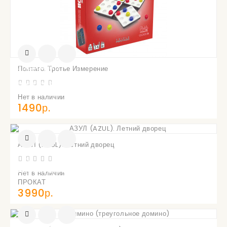
УВЕДОМИТЬ
Пентаго. Третье Измерение
О
ПОСТУПЛЕНИИ
Нет в наличии
1490р.
АЗУЛ (AZUL). Летний дворец
УВЕДОМИТЬ
О
ПОСТУПЛЕНИИ
Нет в наличии
ПРОКАТ
3990р.