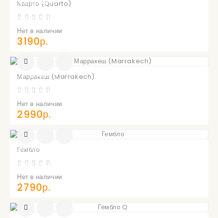
УВЕДОМИТЬ
Кварто (Quarto)
О
ПОСТУПЛЕНИИ
Нет в наличии
3190р.
УВЕДОМИТЬ
Марракеш (Marrakech)
О
ПОСТУПЛЕНИИ
Нет в наличии
2990р.
УВЕДОМИТЬ
Гембло
О
ПОСТУПЛЕНИИ
Нет в наличии
2790р.