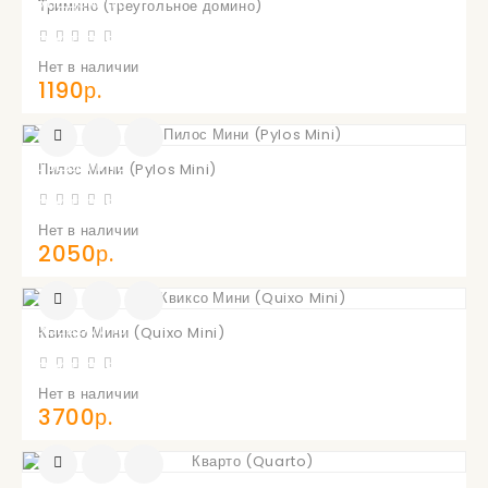
УВЕДОМИТЬ
Тримино (треугольное домино)
О
ПОСТУПЛЕНИИ
Нет в наличии
1190р.
УВЕДОМИТЬ
Пилос Мини (Pylos Mini)
О
ПОСТУПЛЕНИИ
Нет в наличии
2050р.
УВЕДОМИТЬ
Квиксо Мини (Quixo Mini)
О
ПОСТУПЛЕНИИ
Нет в наличии
3700р.