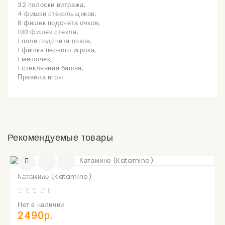
32 полоски витража;
4 фишки стекольщиков;
8 фишек подсчета очков;
100 фишек стекла;
1 поле подсчета очков;
1 фишка первого игрока;
1 мешочек;
1 стеклянная башня;
Правила игры
Рекомендуемые товары
УВЕДОМИТЬ
Катамино (Katamino)
О
ПОСТУПЛЕНИИ
Нет в наличии
2490р.