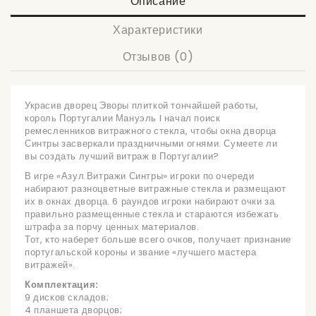
Описание
Характеристики
Отзывов (0)
Украсив дворец Эворы плиткой тончайшей работы,
король Португалии Мануэль I начал поиск
ремесленников витражного стекла, чтобы окна дворца
Синтры засверкали праздничными огнями. Сумеете ли
вы создать лучший витраж в Португалии?
В игре «Азул.Витражи Синтры» игроки по очереди
набирают разноцветные витражные стекла и размещают
их в окнах дворца. 6 раундов игроки набирают очки за
правильно размещенные стекла и стараются избежать
штрафа за порчу ценных материалов.
Тот, кто наберет больше всего очков, получает признание
португальской короны и звание «лучшего мастера
витражей».
Комплектация:
9 дисков складов;
4 планшета дворцов;