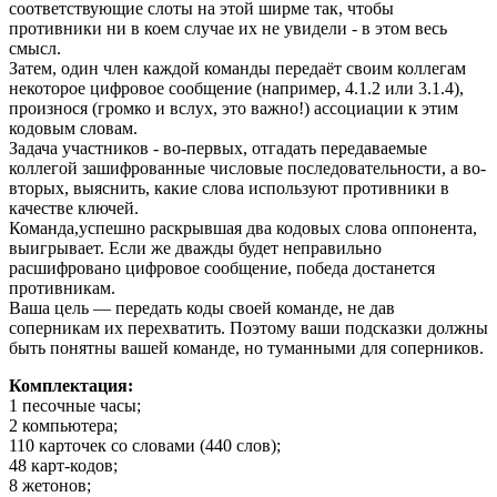
соответствующие слоты на этой ширме так, чтобы
противники ни в коем случае их не увидели - в этом весь
смысл.
Затем, один член каждой команды передаёт своим коллегам
некоторое цифровое сообщение (например, 4.1.2 или 3.1.4),
произнося (громко и вслух, это важно!) ассоциации к этим
кодовым словам.
Задача участников - во-первых, отгадать передаваемые
коллегой зашифрованные числовые последовательности, а во-
вторых, выяснить, какие слова используют противники в
качестве ключей.
Команда,успешно раскрывшая два кодовых слова оппонента,
выигрывает. Если же дважды будет неправильно
расшифровано цифровое сообщение, победа достанется
противникам.
Ваша цель — передать коды своей команде, не дав
соперникам их перехватить. Поэтому ваши подсказки должны
быть понятны вашей команде, но туманными для соперников.
Комплектация:
1 песочные часы;
2 компьютера;
110 карточек со словами (440 слов);
48 карт-кодов;
8 жетонов;