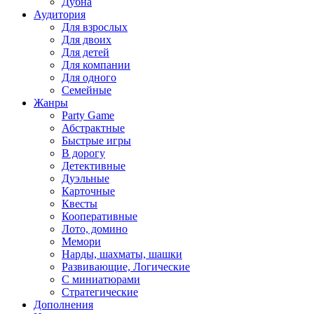
Дубна
Аудитория
Для взрослых
Для двоих
Для детей
Для компании
Для одного
Семейные
Жанры
Party Game
Абстрактные
Быстрые игры
В дорогу
Детективные
Дуэльные
Карточные
Квесты
Кооперативные
Лото, домино
Мемори
Нарды, шахматы, шашки
Развивающие, Логические
С миниатюрами
Стратегические
Дополнения