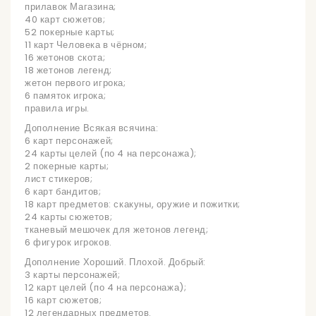
прилавок Магазина;
40 карт сюжетов;
52 покерные карты;
11 карт Человека в чёрном;
16 жетонов скота;
18 жетонов легенд;
жетон первого игрока;
6 памяток игрока;
правила игры.
Дополнение Всякая всячина:
6 карт персонажей;
24 карты целей (по 4 на персонажа);
2 покерные карты;
лист стикеров;
6 карт бандитов;
18 карт предметов: скакуны, оружие и пожитки;
24 карты сюжетов;
тканевый мешочек для жетонов легенд;
6 фигурок игроков.
Дополнение Хороший. Плохой. Добрый:
3 карты персонажей;
12 карт целей (по 4 на персонажа);
16 карт сюжетов;
12 легендарных предметов.