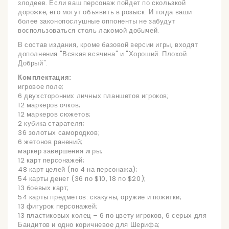
злодеев. Если ваш персонаж пойдет по скользкой
дорожке, его могут объявить в розыск. И тогда ваши
более законопослушные оппоненты не забудут
воспользоваться столь лакомой добычей.
В состав издания, кроме базовой версии игры, входят
дополнения "Всякая всячина" и "Хороший. Плохой.
Добрый".
Комплектация:
игровое поле;
6 двухсторонних личных планшетов игроков;
12 маркеров очков;
12 маркеров сюжетов;
2 кубика старателя;
36 золотых самородков;
6 жетонов ранений;
маркер завершения игры;
12 карт персонажей;
48 карт целей (по 4 на персонажа);
54 карты денег (36 по $10, 18 по $20);
13 боевых карт;
54 карты предметов: скакуны, оружие и пожитки;
13 фигурок персонажей;
13 пластиковых колец – 6 по цвету игроков, 6 серых для
Бандитов и одно коричневое для Шерифа;