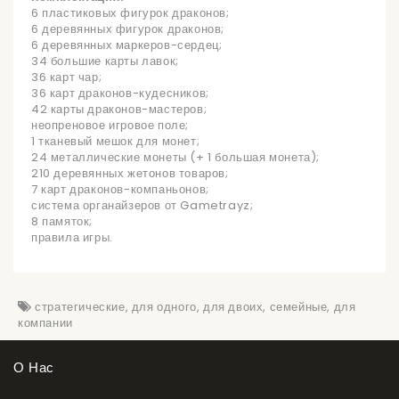
6 пластиковых фигурок драконов;
6 деревянных фигурок драконов;
6 деревянных маркеров-сердец;
34 большие карты лавок;
36 карт чар;
36 карт драконов-кудесников;
42 карты драконов-мастеров;
неопреновое игровое поле;
1 тканевый мешок для монет;
24 металлические монеты (+ 1 большая монета);
210 деревянных жетонов товаров;
7 карт драконов-компаньонов;
система органайзеров от Gametrayz;
8 памяток;
правила игры.
стратегические
,
для одного
,
для двоих
,
семейные
,
для
компании
О Нас