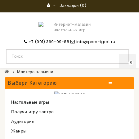
Закладки (0)
+7 (901) 369-09-88
info@pora-igrat.ru
0
Мастера пламени
Выбери Категорию
Настольные игры
Мастера пламени
Получи игру завтра
Аудитория
Жанры
Нет в наличии