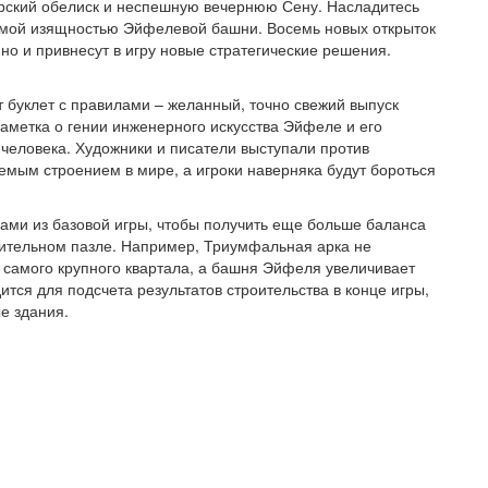
орский обелиск и неспешную вечернюю Сену. Насладитесь
имой изящностью Эйфелевой башни. Восемь новых открыток
но и привнесут в игру новые стратегические решения.
буклет с правилами – желанный, точно свежий выпуск
аметка о гении инженерного искусства Эйфеле и его
человека. Художники и писатели выступали против
мым строением в мире, а игроки наверняка будут бороться
ками из базовой игры, чтобы получить еще больше баланса
оительном пазле. Например, Триумфальная арка не
 самого крупного квартала, а башня Эйфеля увеличивает
тся для подсчета результатов строительства в конце игры,
е здания.