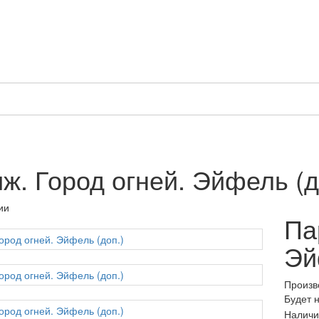
ж. Город огней. Эйфель (д
ии
Па
Эй
Произв
Будет 
Наличи