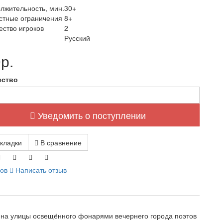
лжительность, мин.
30+
стные ограничения
8+
ество игроков
2
Русский
р.
ество
Уведомить о поступлении
кладки
В сравнение
вов
Написать отзыв
с на улицы освещённого фонарями вечернего города поэтов