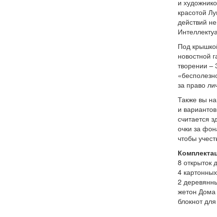
и художнико
красотой Л
действий не
Интеллекту
Под крышкой
новостной г
творении – 
«бесполезн
за право ли
Также вы на
и вариантов
считается з
очки за фон
чтобы учест
Комплекта
8 открыток 
4 картонных
2 деревянн
жетон Дома
блокнот для