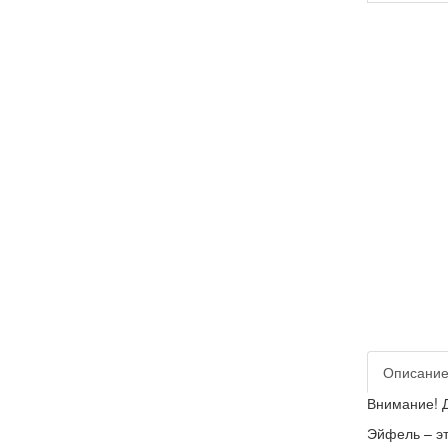
Описани
Внимание! 
Эйфель – эт