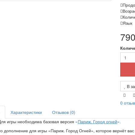
Продо
Возра
Колич
Язык
790
Колич
В за
0 отзы
е
Характеристики
Отзывов (0)
Для игры необходима базовая версия
«
Париж. Город огней
».
о дополнение для игры «Париж. Город Огней», которое вернёт ва