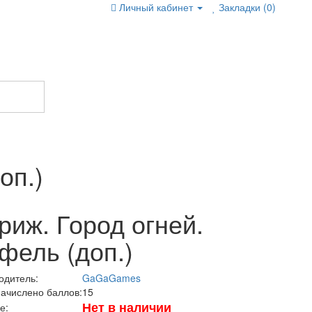
Личный кабинет
Закладки (0)
оп.)
риж. Город огней.
фель (доп.)
одитель:
GaGaGames
начислено баллов:
15
Нет в наличии
е: