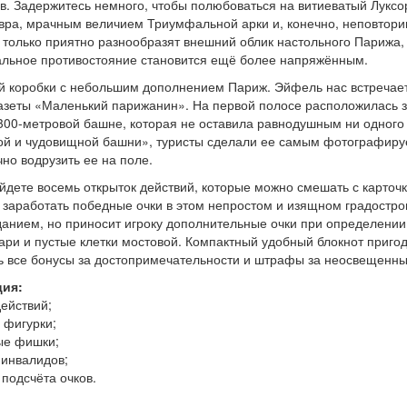
в. Задержитесь немного, чтобы полюбоваться на витиеватый Лукс
увра, мрачным величием Триумфальной арки и, конечно, неповтор
 только приятно разнообразят внешний облик настольного Парижа, 
альное противостояние становится ещё более напряжённым.
 коробки с небольшим дополнением Париж. Эйфель нас встречает 
азеты «Маленький парижанин». На первой полосе расположилась з
300-метровой башне, которая не оставила равнодушным ни одного 
ой и чудовищной башни», туристы сделали ее самым фотографируе
чно водрузить ее на поле.
йдете восемь открыток действий, которые можно смешать с карточ
 заработать победные очки в этом непростом и изящном градостр
данием, но приносит игроку дополнительные очки при определении
ари и пустые клетки мостовой. Компактный удобный блокнот пригоди
ь все бонусы за достопримечательности и штрафы за неосвещенны
ция:
действий;
 фигурки;
ые фишки;
 инвалидов;
 подсчёта очков.