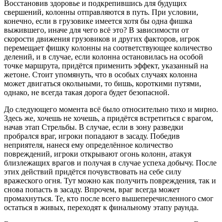
Восстановив здоровье и подкрепившись для будущих
свершений, колонны отправляются в путь. При условии,
конечно, если в грузовике имеется хотя бы одна фишка
выжившего, иначе для чего всё это? В зависимости от
скорости движения грузовиков и других факторов, игрок
перемещает фишку колонны на соответствующее количество
делений, и в случае, если колонна остановилась на особой
точке маршрута, придётся применить эффект, указанный на
жетоне. Стоит упомянуть, что в особых случаях колонна
может двигаться окольными, то бишь, короткими путями,
однако, не всегда такая дорога будет безопасной.
До следующего момента всё было относительно тихо и мирно.
Здесь же, хочешь не хочешь, а придётся встретиться с врагом,
начав этап Стрельбы. В случае, если в зону разведки
пробрался враг, игроки попадают в засаду. Победив
неприятеля, нанеся ему определённое количество
повреждений, игроки открывают огонь колонн, атакуя
близлежащих врагов и получая в случае успеха добычу. После
этих действий придётся почувствовать на себе силу
вражеского огня. Тут можно как получить повреждения, так и
снова попасть в засаду. Впрочем, враг всегда может
промахнуться. Те, кто после всего вышеперечисленного смог
остаться в живых, переходят к финальному этапу раунда.