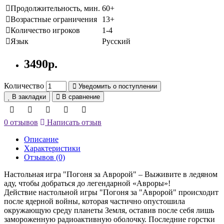
Продолжительность, мин.
60+
Возрастные ограничения
13+
Количество игроков
1-4
Язык
Русский
3490р.
Количество
Уведомить о поступлении
В закладки
В сравнение
0 отзывов
Написать отзыв
Описание
Характеристики
Отзывов (0)
Настольная игра "Погоня за Авророй" – Выживите в ледяном
аду, чтобы добраться до легендарной «Авроры»!
Действие настольной игры "Погоня за "Авророй" происходит
после ядерной войны, которая частично опустошила
окружающую среду планеты Земля, оставив после себя лишь
замороженную радиоактивную оболочку. Последние горстки