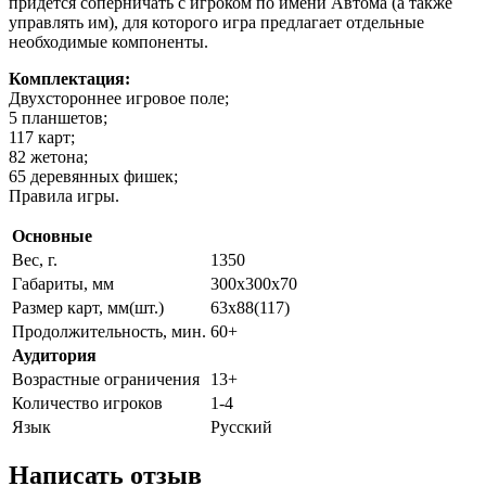
придётся соперничать с игроком по имени Автома (а также
управлять им), для которого игра предлагает отдельные
необходимые компоненты.
Комплектация:
Двухстороннее игровое поле;
5 планшетов;
117 карт;
82 жетона;
65 деревянных фишек;
Правила игры.
Основные
Вес, г.
1350
Габариты, мм
300х300х70
Размер карт, мм(шт.)
63х88(117)
Продолжительность, мин.
60+
Аудитория
Возрастные ограничения
13+
Количество игроков
1-4
Язык
Русский
Написать отзыв