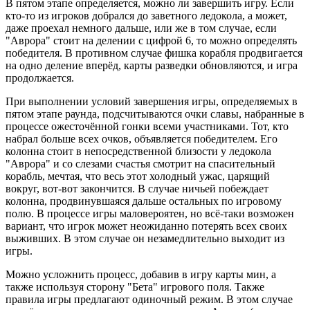
В пятом этапе определяется, можно ли завершить игру. Если
кто-то из игроков добрался до заветного ледокола, а может,
даже проехал немного дальше, или же в том случае, если
"Аврора" стоит на делении с цифрой 6, то можно определять
победителя. В противном случае фишка корабля продвигается
на одно деление вперёд, карты разведки обновляются, и игра
продолжается.
При выполнении условий завершения игры, определяемых в
пятом этапе раунда, подсчитываются очки славы, набранные в
процессе ожесточённой гонки всеми участниками. Тот, кто
набрал больше всех очков, объявляется победителем. Его
колонна стоит в непосредственной близости у ледокола
"Аврора" и со слезами счастья смотрит на спасительный
корабль, мечтая, что весь этот холодный ужас, царящий
вокруг, вот-вот закончится. В случае ничьей побеждает
колонна, продвинувшаяся дальше остальных по игровому
полю. В процессе игры маловероятен, но всё-таки возможен
вариант, что игрок может неожиданно потерять всех своих
выживших. В этом случае он незамедлительно выходит из
игры.
Можно усложнить процесс, добавив в игру карты мин, а
также используя сторону "Бета" игрового поля. Также
правила игры предлагают одиночный режим. В этом случае