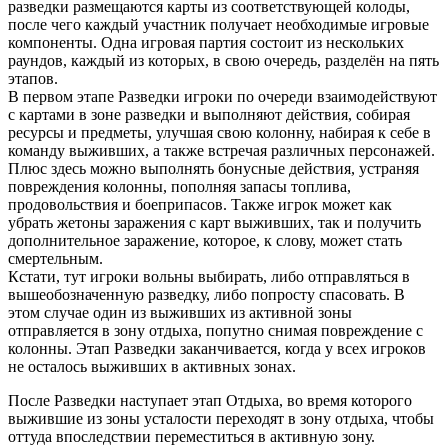
разведки размещаются карты из соответствующей колоды,
после чего каждый участник получает необходимые игровые
компоненты. Одна игровая партия состоит из нескольких
раундов, каждый из которых, в свою очередь, разделён на пять
этапов.
В первом этапе Разведки игроки по очереди взаимодействуют
с картами в зоне разведки и выполняют действия, собирая
ресурсы и предметы, улучшая свою колонну, набирая к себе в
команду выживших, а также встречая различных персонажей.
Плюс здесь можно выполнять бонусные действия, устраняя
повреждения колонны, пополняя запасы топлива,
продовольствия и боеприпасов. Также игрок может как
убрать жетоны заражения с карт выживших, так и получить
дополнительное заражение, которое, к слову, может стать
смертельным.
Кстати, тут игроки вольны выбирать, либо отправляться в
вышеобозначенную разведку, либо попросту спасовать. В
этом случае один из выживших из активной зоны
отправляется в зону отдыха, попутно снимая повреждение с
колонны. Этап Разведки заканчивается, когда у всех игроков
не осталось выживших в активных зонах.
После Разведки наступает этап Отдыха, во время которого
выжившие из зоны усталости переходят в зону отдыха, чтобы
оттуда впоследствии переместиться в активную зону.