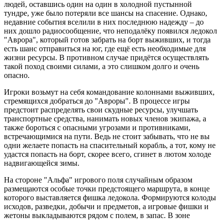
людей, оставшись один на один в холодной пустынной
тундре, уже было потеряли все шансы на спасение. Однако,
недавние события вселили в них последнюю надежду – до
них дошло радиосообщение, что неподалёку появился ледокол
"Аврора", который готов забрать на борт выживших, и тогда
есть шанс отправиться на юг, где ещё есть необходимые для
жизни ресурсы. В противном случае придётся осуществлять
такой поход своими силами, а это слишком долго и очень
опасно.
Игроки возьмут на себя командование колоннами выживших,
стремящихся добраться до "Авроры". В процессе игры
предстоит распределять свои скудные ресурсы, улучшать
транспортные средства, нанимать новых членов экипажа, а
также бороться с опасными угрозами и противниками,
встречающимися на пути. Ведь не стоит забывать, что не вы
одни желаете попасть на спасительный корабль, а тот, кому не
удастся попасть на борт, скорее всего, сгинет в лютом холоде
надвигающейся зимы.
На стороне "Альфа" игрового поля случайным образом
размещаются особые точки предстоящего маршрута, в конце
которого выставляется фишка ледокола. Формируются колоды
исходов, разведки, добычи и предметов, а игровые фишки и
жетоны выкладываются рядом с полем, в запас. В зоне