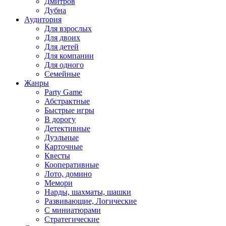
Дмитров
Дубна
Аудитория
Для взрослых
Для двоих
Для детей
Для компании
Для одного
Семейные
Жанры
Party Game
Абстрактные
Быстрые игры
В дорогу
Детективные
Дуэльные
Карточные
Квесты
Кооперативные
Лото, домино
Мемори
Нарды, шахматы, шашки
Развивающие, Логические
С миниатюрами
Стратегические