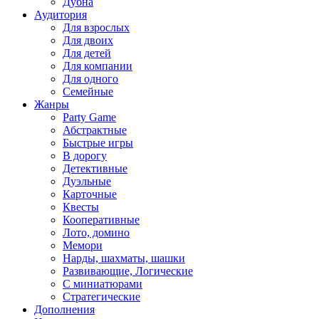
Дубна
Аудитория
Для взрослых
Для двоих
Для детей
Для компании
Для одного
Семейные
Жанры
Party Game
Абстрактные
Быстрые игры
В дорогу
Детективные
Дуэльные
Карточные
Квесты
Кооперативные
Лото, домино
Мемори
Нарды, шахматы, шашки
Развивающие, Логические
С миниатюрами
Стратегические
Дополнения