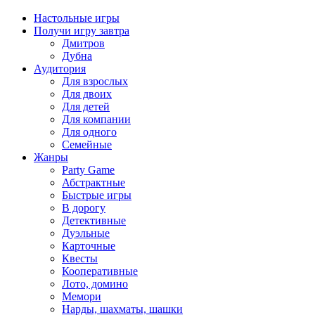
Настольные игры
Получи игру завтра
Дмитров
Дубна
Аудитория
Для взрослых
Для двоих
Для детей
Для компании
Для одного
Семейные
Жанры
Party Game
Абстрактные
Быстрые игры
В дорогу
Детективные
Дуэльные
Карточные
Квесты
Кооперативные
Лото, домино
Мемори
Нарды, шахматы, шашки