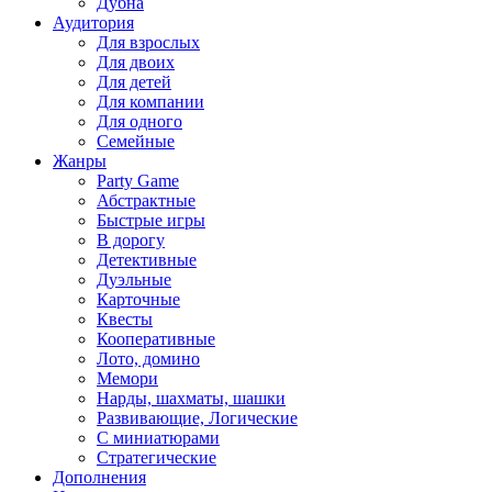
Дубна
Аудитория
Для взрослых
Для двоих
Для детей
Для компании
Для одного
Семейные
Жанры
Party Game
Абстрактные
Быстрые игры
В дорогу
Детективные
Дуэльные
Карточные
Квесты
Кооперативные
Лото, домино
Мемори
Нарды, шахматы, шашки
Развивающие, Логические
С миниатюрами
Стратегические
Дополнения