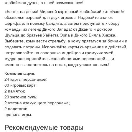
ковбойская дуэль, а в ней возможно все!
«Бэнг!» на двоих! Мировой карточный ковбойский хит «Бэнг!»
обзавелся версией для двух игроков. Надевайте значок
шерифа или повязку бандита, а затем приступайте к сбору
команды из легенд Дикого Запада: от Джанго и доктора
Шульца до братьев Уайетта Эрпа и Дикого Билла Хикока.
Выберите, кому вести стрельбу, а кому прятаться за бочками и
подавать патроны. Используйте карты снаряжения и действий,
натравливайте на соперника индейцев и гремучих змей,
мудро распоряжайтесь способностями персонажей — и
именно вы останетесь на ногах, когда уляжется пыль!
Комплектация:
24 карты персонажей;
80 игровых карт;
2 памятки;
20 жетонов пуль;
2 жетона атакующего персонажа;
2 подставки;
правила игры.
Рекомендуемые товары