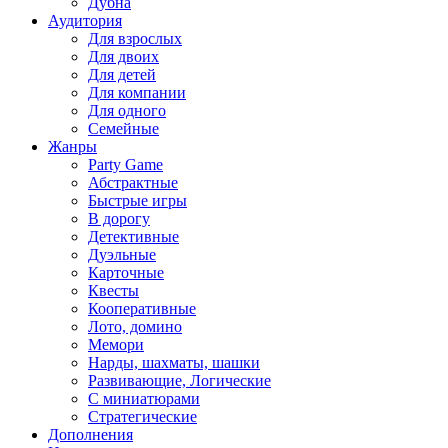
Дубна
Аудитория
Для взрослых
Для двоих
Для детей
Для компании
Для одного
Семейные
Жанры
Party Game
Абстрактные
Быстрые игры
В дорогу
Детективные
Дуэльные
Карточные
Квесты
Кооперативные
Лото, домино
Мемори
Нарды, шахматы, шашки
Развивающие, Логические
С миниатюрами
Стратегические
Дополнения