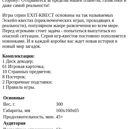
сторону? Отправьтесь за пределы нашей планеты, галактики и
даже самой реальности!
Игры серии EXIT-КВЕСТ основаны на так называемых
Эскейп-квестах (приключенческих играх, проходящих в
реальности), популярном жанре развлечения во всем мире.
Перед игроками стоит задача - попытаться выпутаться из
опасной ситуации. Серия игр-квестов постоянно пополняется
новинками. И в каждой коробке вас ждет новая история и
новый мир загадок.
Комплектация:
1 Диск декодер;
61 Игровая карточка;
10 Странных предметов;
8 Постеров;
2 Прозрачные подставки;
1 Правила игры.
Основные
Вес, г.
300
Габариты, мм
160х160х65
Продолжительность, мин.
45+
Аудитория