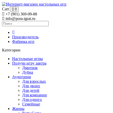
Cart
0
+7 (901) 369-09-88
info@pora-igrat.ru
Производитель
Фабрика игр
Категории
Настольные игры
Получи игру завтра
Дмитров
Дубна
Аудитория
Для взрослых
Для двоих
Для детей
Для компании
Для одного
Семейные
Жанры