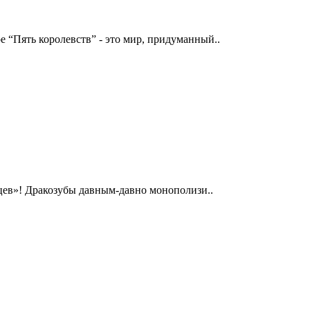
 “Пять королевств” - это мир, придуманный..
цев»! Дракозубы давным-давно монополизи..