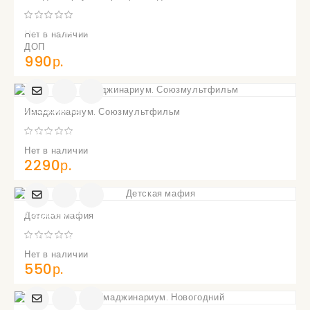
УВЕДОМИТЬ
О
ПОСТУПЛЕНИИ
Нет в наличии
ДОП
990р.
УВЕДОМИТЬ
Имаджинариум. Союзмультфильм
О
ПОСТУПЛЕНИИ
Нет в наличии
2290р.
УВЕДОМИТЬ
Детская мафия
О
ПОСТУПЛЕНИИ
Нет в наличии
550р.