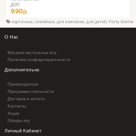
ДОП
990р.
карточные
,
семейные
,
для компании
,
для детей
,
Party Game
О Нас
Магазин настольных игр
Политика конфиденциальности
Дополнительно
Производители
Программа лояльности
Доставка и оплата
Контакты
Акции
Обзоры игр
Личный Кабинет