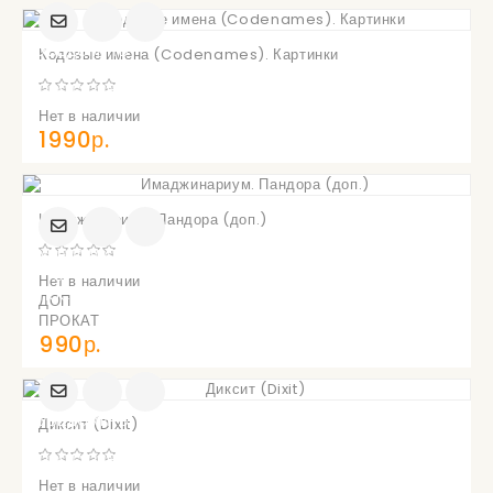
УВЕДОМИТЬ
Кодовые имена (Codenames). Картинки
О
ПОСТУПЛЕНИИ
Нет в наличии
1990р.
Имаджинариум. Пандора (доп.)
УВЕДОМИТЬ
О
Нет в наличии
ПОСТУПЛЕНИИ
ДОП
ПРОКАТ
990р.
УВЕДОМИТЬ
Диксит (Dixit)
О
ПОСТУПЛЕНИИ
Нет в наличии