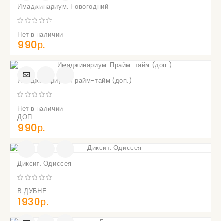
УВЕДОМИТЬ
Имаджинариум. Новогодний
О
ПОСТУПЛЕНИИ
Нет в наличии
990р.
Имаджинариум. Прайм-тайм (доп.)
УВЕДОМИТЬ
О
ПОСТУПЛЕНИИ
Нет в наличии
ДОП
990р.
Диксит. Одиссея
В ДУБНЕ
1930р.