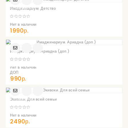
УВЕДОМИТЬ
Имаджинариум. Детство
О
ПОСТУПЛЕНИИ
Нет в наличии
1990р.
Имаджинариум. Ариадна (доп.)
УВЕДОМИТЬ
О
ПОСТУПЛЕНИИ
Нет в наличии
ДОП
990р.
УВЕДОМИТЬ
Экивоки. Для всей семьи
О
ПОСТУПЛЕНИИ
Нет в наличии
2490р.