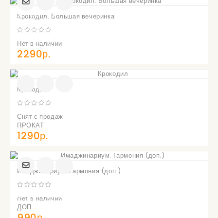
УВЕДОМИТЬ
Крокодил. Большая вечеринка
О
ПОСТУПЛЕНИИ
Нет в наличии
2290р.
Крокодил
Снят с продаж
ПРОКАТ
1290р.
Имаджинариум. Гармония (доп.)
УВЕДОМИТЬ
О
ПОСТУПЛЕНИИ
Нет в наличии
ДОП
990р.