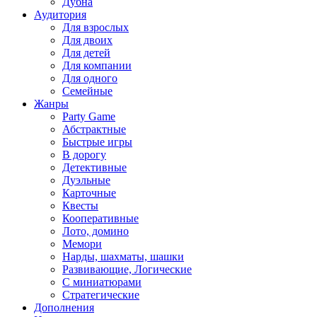
Дубна
Аудитория
Для взрослых
Для двоих
Для детей
Для компании
Для одного
Семейные
Жанры
Party Game
Абстрактные
Быстрые игры
В дорогу
Детективные
Дуэльные
Карточные
Квесты
Кооперативные
Лото, домино
Мемори
Нарды, шахматы, шашки
Развивающие, Логические
С миниатюрами
Стратегические
Дополнения