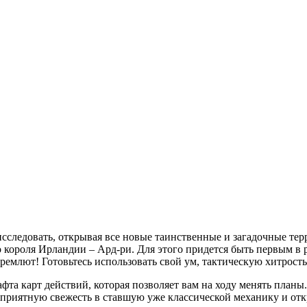
следовать, открывая все новые таинственные и загадочные терр
 короля Ирландии – Ард-ри. Для этого придется быть первым в 
 дремлют! Готовьтесь использовать свой ум, тактическую хитрость
афта карт действий, которая позволяет вам на ходу менять пла
сит приятную свежесть в ставшую уже классической механику и о