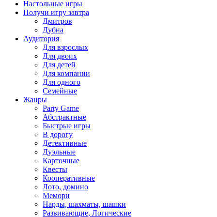
Настольные игры
Получи игру завтра
Дмитров
Дубна
Аудитория
Для взрослых
Для двоих
Для детей
Для компании
Для одного
Семейные
Жанры
Party Game
Абстрактные
Быстрые игры
В дорогу
Детективные
Дуэльные
Карточные
Квесты
Кооперативные
Лото, домино
Мемори
Нарды, шахматы, шашки
Развивающие, Логические