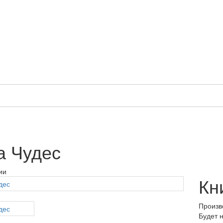
а Чудес
ии
Кн
Произв
Будет 