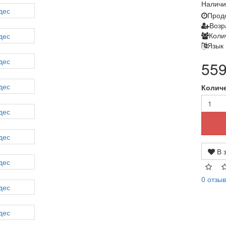
Наличи
Продо
Возр
Коли
Язык
559
Колич
В 
0 отзы