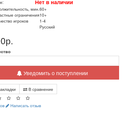
Нет в наличии
е:
лжительность, мин.
60+
астные ограничения
10+
чество игроков
1-4
Русский
0р.
ество
Уведомить о поступлении
закладки
В сравнение
вов
Написать отзыв