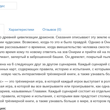
е
Характеристики
Отзывов (0)
 древней цивилизации драконов. Сказания описывают эту землю к
и чудесами. Возможно, когда-то это и было правдой. Однако в Они
же рассказывают о времени, когда вмешательство человека смогло
шло время кому-то новому ответить на зов Онирии и прийти ей на 
иант, запертый в заброшенной башне. Он дремлет, покрытый пылью
ена на 6 следующих друг за другом сценариев. Каждый сценарий с
нных карт, содержащих правила, историю и испытания, с которыми 
 новую часть интерактивной трёхмерной книги, а также узнавать б
с» — это трёхмерная игра, в которой каждый игрок выступает в рол
ая игра, в которой вы все выигрываете или проигрываете, как одн
ариев, называемых Главами. Каждый сценарий состоит из отдельн
правила, историю и испытания, с которыми вам предстоит столкну
ой трёхмерной книги, а также узнавать больше о мире, в котором 
ция: