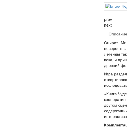
prev
next
Описани
Онирия. Мир
невероятным
Легенды так
века, и при
древний фол
Игра раздел
отсортирова
исследовать
«Книга Чуде
кооперативн
другом сцен
содержащих 
интерактивн
Комплекта