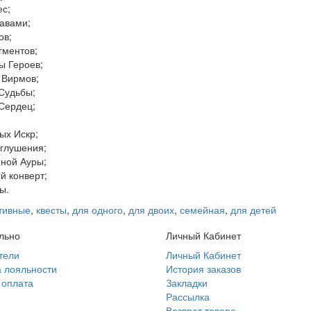
ес;
лавами;
ов;
гментов;
ы Героев;
 Вирмов;
Судьбы;
Сердец;
ых Искр;
Оглушения;
мной Ауры;
й конверт;
ы.
тивные
,
квесты
,
для одного
,
для двоих
,
семейная
,
для детей
льно
Личный Кабинет
тели
Личный Кабинет
 лояльности
История заказов
 оплата
Закладки
Рассылка
Возврат товара