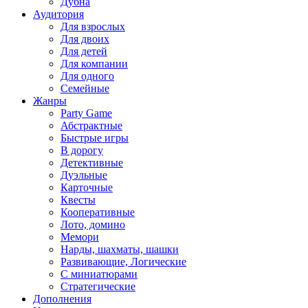
Дубна
Аудитория
Для взрослых
Для двоих
Для детей
Для компании
Для одного
Семейные
Жанры
Party Game
Абстрактные
Быстрые игры
В дорогу
Детективные
Дуэльные
Карточные
Квесты
Кооперативные
Лото, домино
Мемори
Нарды, шахматы, шашки
Развивающие, Логические
С миниатюрами
Стратегические
Дополнения