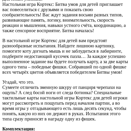
Настольная игра Кортекс: Битва умов для детей приглашает
вас повеселиться с друзьями и показать свою
сообразительность! Вас ждут задания восьми разных типов,
развивающие память, логику, внимательность, скорость
реакции и мышления, навыки устного счёта, координацию, а
также сенсорное восприятие. Битва началась!
В настольной игре Кортекс для детей вам предстоят
разнообразные испытания. Найдите лишнюю картинку,
помогите коту догнать мышь и не заблудиться в лабиринте,
подберите недостающий кусочек пазла… За каждое успешно
выполненное задание вы будете получать карту, а за две карты
одного типа – победные фишки. Собравший по одной фишке
всех четырёх цветов объявляется победителем Битвы умов!
Угадай, что это.
Сумеете отличить змеиную шкуру от панциря черепахи на
ощупь? А след босой ноги от следа ботинка? Специальные
тактильные карты настольной игры Кортекс для детей игроки
могут рассмотреть и пощупать перед началом партии, а во
время игры у отгадывающего есть лишь десять секунд, чтобы
понять, какую из них он держит в руках. Испытания этого
типа сразу приносят в награду одну из фишек.
Комплектация: