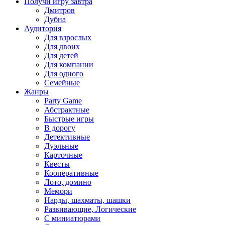
Получи игру завтра
Дмитров
Дубна
Аудитория
Для взрослых
Для двоих
Для детей
Для компании
Для одного
Семейные
Жанры
Party Game
Абстрактные
Быстрые игры
В дорогу
Детективные
Дуэльные
Карточные
Квесты
Кооперативные
Лото, домино
Мемори
Нарды, шахматы, шашки
Развивающие, Логические
С миниатюрами