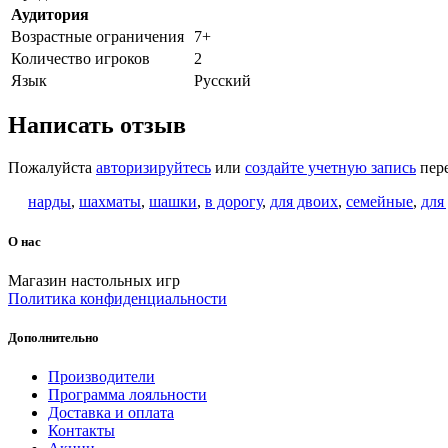
Аудитория
Возрастные ограничения
7+
Количество игроков
2
Язык
Русский
Написать отзыв
Пожалуйста
авторизируйтесь
или
создайте учетную запись
пере
нарды
,
шахматы
,
шашки
,
в дорогу
,
для двоих
,
семейные
,
для
О нас
Магазин настольных игр
Политика конфиденциальности
Дополнительно
Производители
Программа лояльности
Доставка и оплата
Контакты