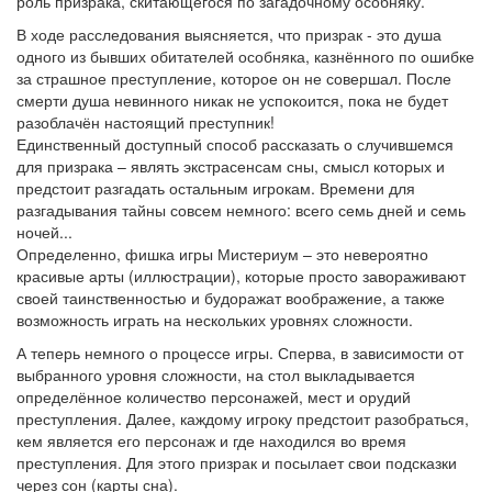
роль призрака, скитающегося по загадочному особняку.
В ходе расследования выясняется, что призрак - это душа
одного из бывших обитателей особняка, казнённого по ошибке
за страшное преступление, которое он не совершал. После
смерти душа невинного никак не успокоится, пока не будет
разоблачён настоящий преступник!
Единственный доступный способ рассказать о случившемся
для призрака – являть экстрасенсам сны, смысл которых и
предстоит разгадать остальным игрокам. Времени для
разгадывания тайны совсем немного: всего семь дней и семь
ночей...
Определенно, фишка игры Мистериум – это невероятно
красивые арты (иллюстрации), которые просто завораживают
своей таинственностью и будоражат воображение, а также
возможность играть на нескольких уровнях сложности.
А теперь немного о процессе игры. Сперва, в зависимости от
выбранного уровня сложности, на стол выкладывается
определённое количество персонажей, мест и орудий
преступления. Далее, каждому игроку предстоит разобраться,
кем является его персонаж и где находился во время
преступления. Для этого призрак и посылает свои подсказки
через сон (карты сна).