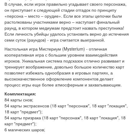
В случае, если игрок правильно угадывает своего персонажа,
он приступает к следующей стадии отгадок по принципу
«персона – место – орудие». Если все этапы цепочки были
растолкованы участниками верно – наступает финальный
раунд, в котором медиумам предстоит назвать преступника!
Если личность убийцы удалось установить верно до истечения
семи суток (раундов) - игра считается выигранной.
Настольная игра Мистериум (Mysterium) - отличная
кооперативная игра с большим уровнем взаимодействия
игроков. Уникальная система подсказок отлично развивает и
тренирует воображение, довольно большое количество карт
позволяет избежать однообразия в игровых партиях, а
высококачественное оформление компонентов делает
процесс игры еще более атмосферным и захватывающим.
Комплектация:
84 карты снов;
54 карты экстрасенсов (18 карт "персонаж", 18 карт "локация",
18 карт "предмет");
54 карты призрака (18 карт "персонаж", 18 карт "локация", 18
карт "предмет");
6 магических шаров;