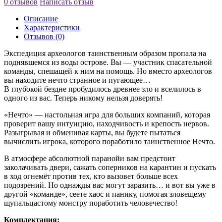
0 отзывов
Написать отзыв
Описание
Характеристики
Отзывов (0)
Экспедиция археологов таинственным образом пропала на
поднявшемся из воды острове. Вы — участник спасательной
команды, спешащей к ним на помощь. Но вместо археологов
вы находите нечто странное и пугающее…
В глубокой бездне пробудилось древнее зло и вселилось в
одного из вас. Теперь никому нельзя доверять!
«Нечто» — настольная игра для больших компаний, которая
проверит вашу интуицию, находчивость и крепость нервов.
Разыгрывая и обменивая карты, вы будете пытаться
вычислить игрока, которого поработило таинственное Нечто.
В атмосфере абсолютной паранойи вам предстоит
заколачивать двери, сажать соперников на карантин и пускать
в ход огнемёт против тех, кто вызовет больше всех
подозрений. Но однажды вас могут заразить… и вот вы уже в
другой «команде», сеете хаос и панику, помогая зловещему
щупальцастому монстру поработить человечество!
Комплектация: