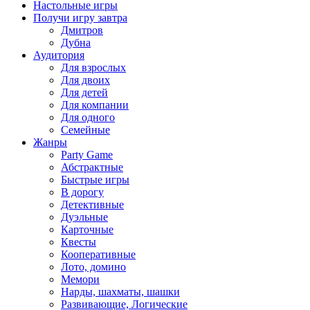
Настольные игры
Получи игру завтра
Дмитров
Дубна
Аудитория
Для взрослых
Для двоих
Для детей
Для компании
Для одного
Семейные
Жанры
Party Game
Абстрактные
Быстрые игры
В дорогу
Детективные
Дуэльные
Карточные
Квесты
Кооперативные
Лото, домино
Мемори
Нарды, шахматы, шашки
Развивающие, Логические