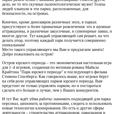
дело, не то что скучные палеонтологические музеи! Толпы
людей хлынули в эти парки, расположенные, для
безопасности, на островах.
Конечно, кроме динозавров различных эпох, в парках
присутствуют и более привычные развлечения: это и шумные
аттракционы, и различные закусочные, и сувенирные лавки, и
многое другое. Тут каждый управляющий сам решает, на что
делать упор, поэтому каждый парк получается совершенно
уникальным!
Место такого управляющего мы Вам и предлагаем занять!
Добро пожаловать на остров!
Остров юрского периода – это экономическая настольная игра
для 1–4 игроков, созданная по мотивам романа Майкла
Крайтона "Парк юрского периода" и последующего фильма
Стивена Спилберга. Как говорилось выше, все игроки берут
на себя роли управляющих парков юрского периода. Вам
предстоит не только управлять парком, но и постараться
сделать его больше и лучше, чем у Ваших конкурентов.
И тут Вас ждёт уйма работы: нанимать подходящий для парка
персонал, шпионить за противниками, следить и использовать
новые технологии клонирования. Но есть и другие сферы
деятельности – строительство аттракционов, павильонов и