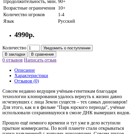
Продолжительность, мин.
90+
Возрастные ограничения
10+
Количество игроков
1-4
Язык
Русский
4990р.
Количество
Уведомить о поступлении
В закладки
В сравнение
0 отзывов
Написать отзыв
Описание
Характеристики
Отзывов (0)
Совсем недавно ведущим учёным-генетикам благодаря
технологии клонирования удалось вернуть к жизни давно
исчезнувших с лица Земли существ – тех самых динозавров!
Для этого, как и в фильме "Парк юрского периода", учёные
использовали сохранившуюся в смоле ДНК вымерших видов.
Прошло ещё немного времени и тут уже в дело вступили
прыткие коммерсанты. По всей планете стали открываться
парки развлечений с живыми динозаврами. Совсем другое