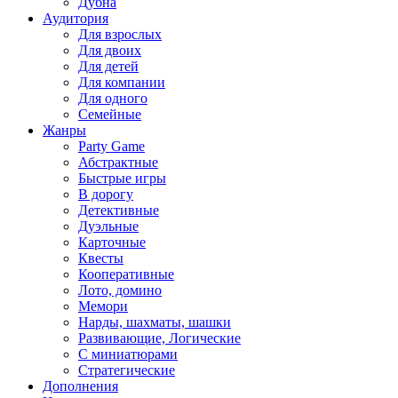
Дубна
Аудитория
Для взрослых
Для двоих
Для детей
Для компании
Для одного
Семейные
Жанры
Party Game
Абстрактные
Быстрые игры
В дорогу
Детективные
Дуэльные
Карточные
Квесты
Кооперативные
Лото, домино
Мемори
Нарды, шахматы, шашки
Развивающие, Логические
С миниатюрами
Стратегические
Дополнения