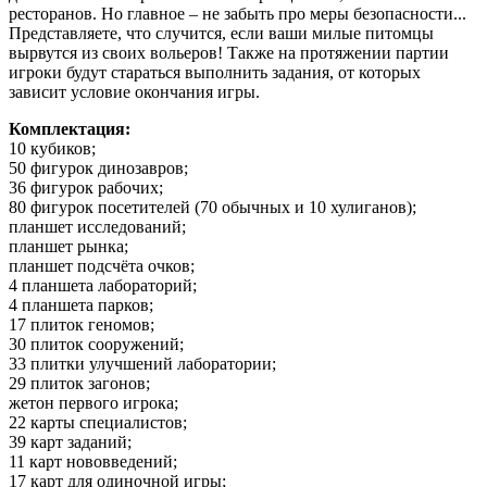
ресторанов. Но главное – не забыть про меры безопасности...
Представляете, что случится, если ваши милые питомцы
вырвутся из своих вольеров! Также на протяжении партии
игроки будут стараться выполнить задания, от которых
зависит условие окончания игры.
Комплектация:
10 кубиков;
50 фигурок динозавров;
36 фигурок рабочих;
80 фигурок посетителей (70 обычных и 10 хулиганов);
планшет исследований;
планшет рынка;
планшет подсчёта очков;
4 планшета лабораторий;
4 планшета парков;
17 плиток геномов;
30 плиток сооружений;
33 плитки улучшений лаборатории;
29 плиток загонов;
жетон первого игрока;
22 карты специалистов;
39 карт заданий;
11 карт нововведений;
17 карт для одиночной игры;