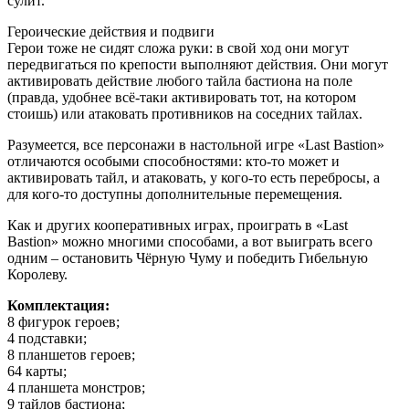
сулит.
Героические действия и подвиги
Герои тоже не сидят сложа руки: в свой ход они могут
передвигаться по крепости выполняют действия. Они могут
активировать действие любого тайла бастиона на поле
(правда, удобнее всё-таки активировать тот, на котором
стоишь) или атаковать противников на соседних тайлах.
Разумеется, все персонажи в настольной игре «Last Bastion»
отличаются особыми способностями: кто-то может и
активировать тайл, и атаковать, у кого-то есть перебросы, а
для кого-то доступны дополнительные перемещения.
Как и других кооперативных играх, проиграть в «Last
Bastion» можно многими способами, а вот выиграть всего
одним – остановить Чёрную Чуму и победить Гибельную
Королеву.
Комплектация:
8 фигурок героев;
4 подставки;
8 планшетов героев;
64 карты;
4 планшета монстров;
9 тайлов бастиона;