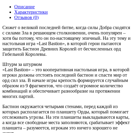
Описание
Характеристики
Отзывов (0)
Сюжет о великой последней битве, когда силы Добра сходятся
с силами Зла в решающем столкновении, очень популярен –
хотя бы потому, что он по-настоящему эпичный. На эту тему и
настольная игра «Last Bastion», в которой герои пытаются
защитить Бастион Древних Королей от бесчисленных орд
Гибельной Королевы.
Штурм за штурмом
«Last Bastion» – это кооперативная настольная игра, в которой
игроки должны отстоять последний бастион и спасти мир от
орд сил зла. В начале игры крепость формируется случайным
образом из 9 фрагментов, что создаёт огромное количество
комбинаций и обеспечивает разнообразие на протяжении
многих партий.
Бастион окружается четырьмя стенами, перед каждой из
которых располагается по планшету Орды, который помогает
отслеживать угрозы. На эти планшеты выкладываются карты,
а когда все свободные места заполняются, срабатывает эффект
планшета – разумеется, игрокам это ничего хорошего не