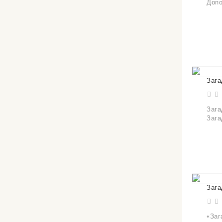
Допо
Зага
Зага
Зага
Зага
«Заг