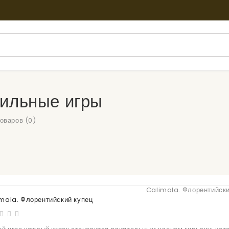
ильные игры
оваров (0)
mala. Флорентийский купец