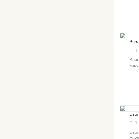
Эвол
Вним
нико
Эвол
Эвол
Науч