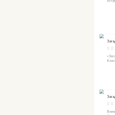
остр
Зага
«Заг
Ключ
Зага
Вним