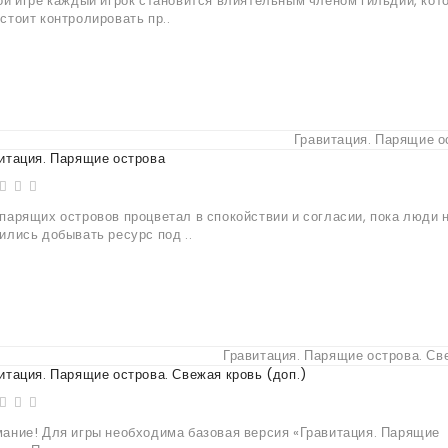
ой игре каждый игрок становится влиятельным членом гильдии, кот
стоит контролировать пр..
итация. Парящие острова
парящих островов процветал в спокойствии и согласии, пока люди 
ились добывать ресурс под ..
итация. Парящие острова. Свежая кровь (доп.)
ание! Для игры необходима базовая версия «Гравитация. Парящие