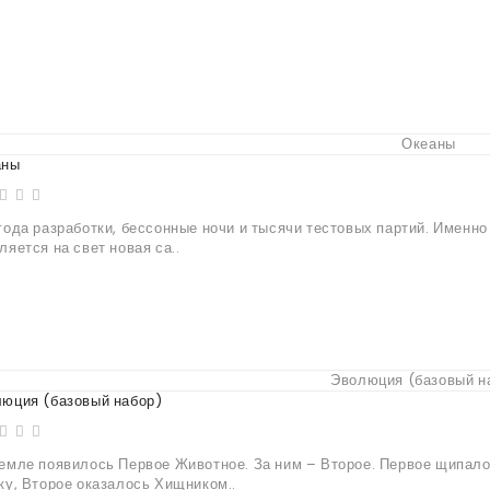
аны
года разработки, бессонные ночи и тысячи тестовых партий. Именно
ляется на свет новая са..
юция (базовый набор)
емле появилось Первое Животное. За ним – Второе. Первое щипал
ку, Второе оказалось Хищником..