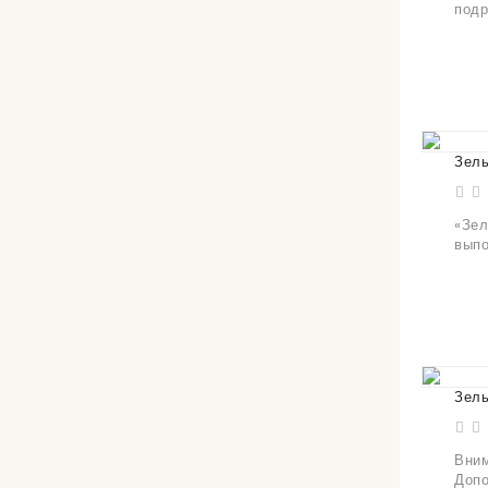
подр
Зель
«Зел
выпо
Зель
Вним
Допо