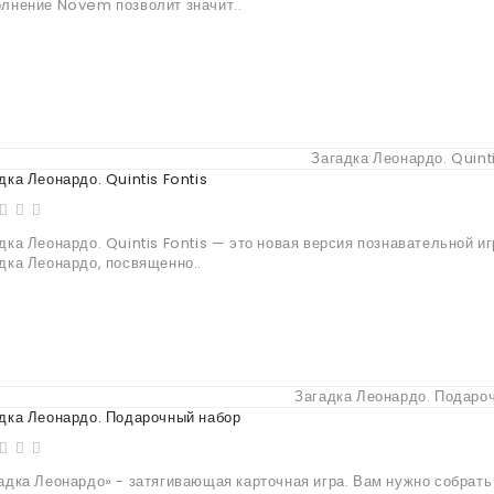
лнение Novem позволит значит..
дка Леонардо. Quintis Fontis
дка Леонардо. Quintis Fontis — это новая версия познавательной и
дка Леонардо, посвященно..
дка Леонардо. Подарочный набор
адка Леонардо» - затягивающая карточная игра. Вам нужно собрат