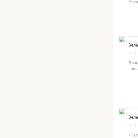
Ключ
Зель
Вним
Гиль
Зель
«Нас