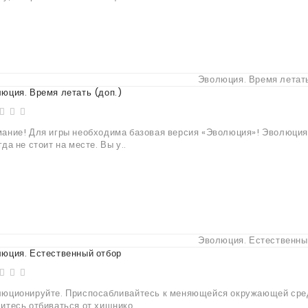
юция. Время летать (доп.)
ание! Для игры необходима базовая версия «Эволюция»! Эволюция
гда не стоит на месте. Вы у..
юция. Естественный отбор
юционируйте. Приспосабливайтесь к меняющейся окружающей сре
итесь отбиваться от хищнико..