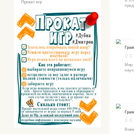
В эт
Прокат игр
пред
Грав
Мир 
науч
Грав
Вним