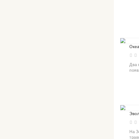
Оке
Два 
появ
Эвол
На З
трав