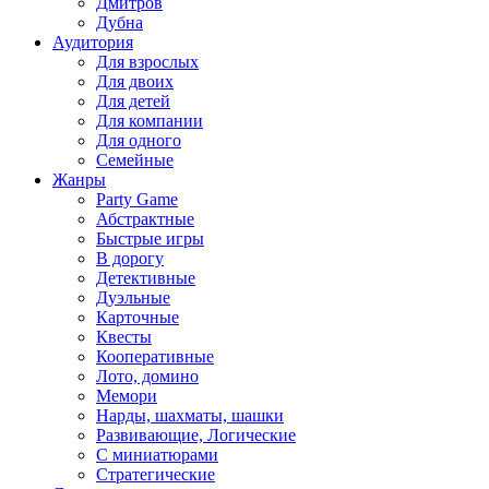
Дмитров
Дубна
Аудитория
Для взрослых
Для двоих
Для детей
Для компании
Для одного
Семейные
Жанры
Party Game
Абстрактные
Быстрые игры
В дорогу
Детективные
Дуэльные
Карточные
Квесты
Кооперативные
Лото, домино
Мемори
Нарды, шахматы, шашки
Развивающие, Логические
С миниатюрами
Стратегические