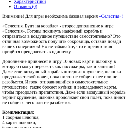
Характеристики
Отзывов (0)
Внимание! Для игры необходима базовая версия
«
Селестия
»!
«Селестия. Бунт на корабле» - второе дополнение к игре
«Селестия». Готовы покинуть надёжный корабль и
отправиться в воздушное путешествие самостоятельно? Это
отличная возможность получить сокровища, оставив позади
ваших соперников! Но не забывайте, что и препятствия
придётся преодолевать в одиночку.
Дополнение привнесет в игру 10 новых карт и шлюпку, в
которую смогут пересесть как пассажиры, так и капитан!
Даже если воздушный корабль потерпит крушение, шлюпка
продолжает свой полет, пока пилот не сойдет с нее или не
разобьется. Игрок, отправившийся в самостоятельное
путешествие, также бросает кубики и выкладывает карты,
чтобы преодолеть препятствия. Даже если воздушный корабль
терпит крушение, шлюпка продолжает свой полёт, пока пилот
не сойдет с него или не разобьется.
Комплектация:
1 сборная шлюпка;
4 карты шлюпки;
6 специальных карт;