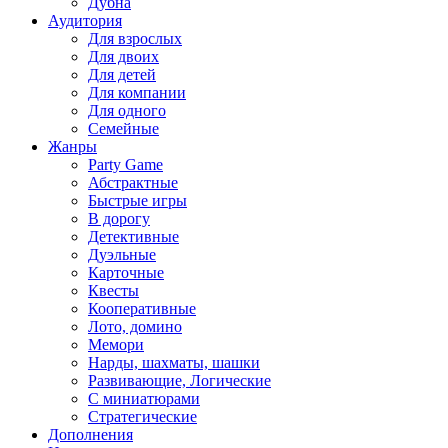
Дубна
Аудитория
Для взрослых
Для двоих
Для детей
Для компании
Для одного
Семейные
Жанры
Party Game
Абстрактные
Быстрые игры
В дорогу
Детективные
Дуэльные
Карточные
Квесты
Кооперативные
Лото, домино
Мемори
Нарды, шахматы, шашки
Развивающие, Логические
С миниатюрами
Стратегические
Дополнения