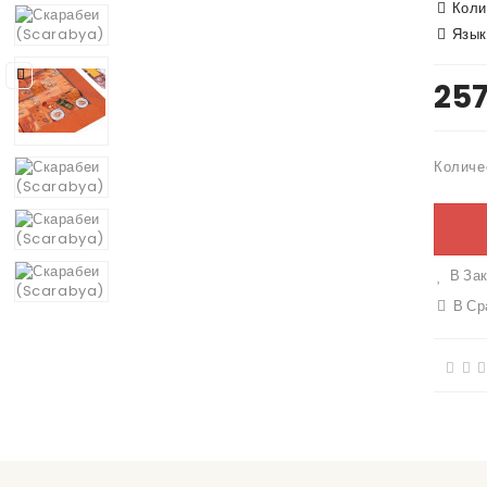
Коли
Язы
257
Количе
В Зак
В Ср