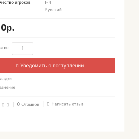
чество игроков
1-4
к
Русский
0р.
ство
Уведомить о поступлении
ладки
авнение
0 Отзывов
Написать отзыв