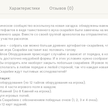
Характеристики
Отзывов (0)
ическое сообщество всколыхнула новая загадка: обнаружены важн
тефактов в виде таинственного жука скарабея были замечены на ме
земного шара. Вместе со своей группой археологов вы отправляетес
 участки раскопок.
ача – собрать как можно больше древних артефактов-скарабеев, чт
ая игра Скарабеи заставит вас поломать голову.
йлов Оборудования происходит случайно и зависит от порядка, в ко
ть достаточно неудобной формы. И в этих условиях нужно сообрази
обы огородить или наоборот закрыть побольше скарабеев. Игровое п
сполагать в любом порядке и любой стороной, так что каждая нова
Скарабии ждут пытливых исследователей!
тация:
 оборудования (по 12 тайлов оборудования на игрока);
 по 4 части игрового поля в каждом;
 Камней (по 8 Камней на игрока);
для игровых полей;
а Скарабеев с обозначением победных очков (1, 2, 3 и 4 очка);
 12 карт заданий;