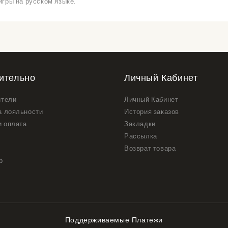
игры на русском языке.
ительно
Личный Кабинет
ители
Личный Кабинет
а лояльности
История заказов
и оплата
Закладки
Рассылка
Возврат товара
р
Поддерживаемые Платежи