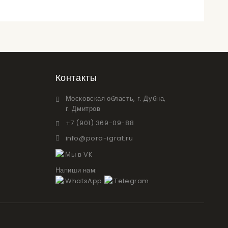
Контакты
Московская область, г. Дубна,
г. Дмитров
+7 (901) 369-09-88
info@pora-igrat.ru
Мы в VK
Напиши нам:
WhatsApp
Telegram