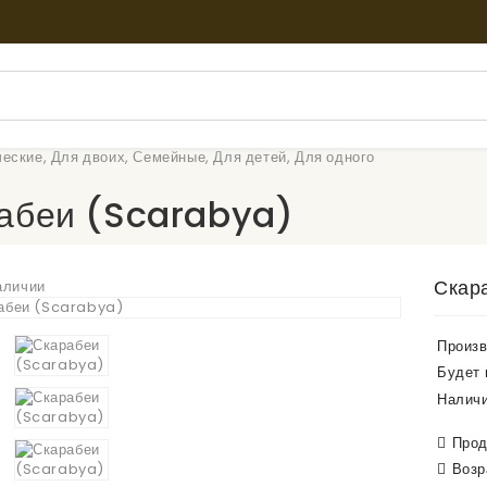
ческие
,
Для двоих
,
Семейные
,
Для детей
,
Для одного
абеи (Scarabya)
Скар
аличии
Произв
Будет 
Наличи
Прод
Возр