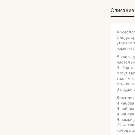
Описание
Археолог
Следы ар
уголках 
наметить
Ваша зад
настольн
Выбор та
могут бы
тайл, чт
можно ра
Загадки 
Комплек
4 набора
4 набора
4 набора
4 рамки 
72 жетон
колода из