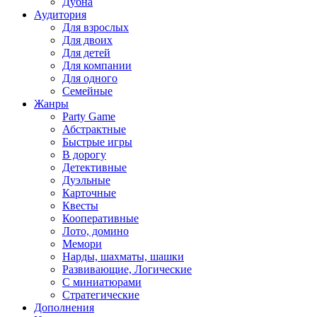
Дубна
Аудитория
Для взрослых
Для двоих
Для детей
Для компании
Для одного
Семейные
Жанры
Party Game
Абстрактные
Быстрые игры
В дорогу
Детективные
Дуэльные
Карточные
Квесты
Кооперативные
Лото, домино
Мемори
Нарды, шахматы, шашки
Развивающие, Логические
С миниатюрами
Стратегические
Дополнения