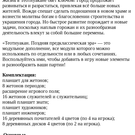
Жизнь в Теотиуакане бьёт ключом! Город продолжает
развиваться и разрастаться, привлекая всё больше новых
жителей. Вожди спешат сделать подношения в новом храме и
вознести молитвы богам о благословении строительства и
украшения города. Но быстрое развитие порождает и новые
задачи, поскольку наплыв горожан и их разнообразная
деятельность влекут за собой большие перемены.
«Теотиуакан. Поздняя предклассическая эра» — это
модульное дополнение, все модули которого можно
использовать по отдельности или в любых сочетаниях.
Воспользуйтесь ими, чтобы добавить в игру новые элементы
и разнообразить ваши партии!
Комплектация:
планшет для жетонов;
8 жетонов периодов;
расширение игрового поля;
16 жетонов служителей и служительниц;
новый планшет знати;
планшет художников;
планшет инженеров;
16 деревянных почитателей 4 цветов (по 4 на игрока);
8 деревянных дисков 4 цветов (по 2 на игрока).
Основные