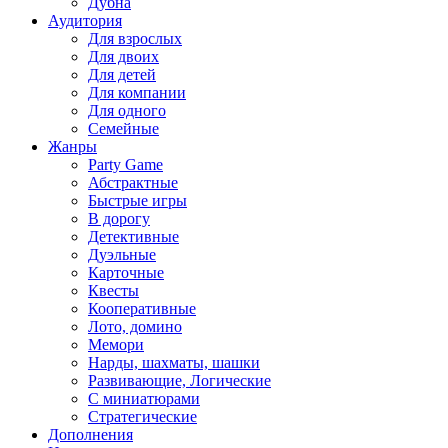
Дубна
Аудитория
Для взрослых
Для двоих
Для детей
Для компании
Для одного
Семейные
Жанры
Party Game
Абстрактные
Быстрые игры
В дорогу
Детективные
Дуэльные
Карточные
Квесты
Кооперативные
Лото, домино
Мемори
Нарды, шахматы, шашки
Развивающие, Логические
С миниатюрами
Стратегические
Дополнения