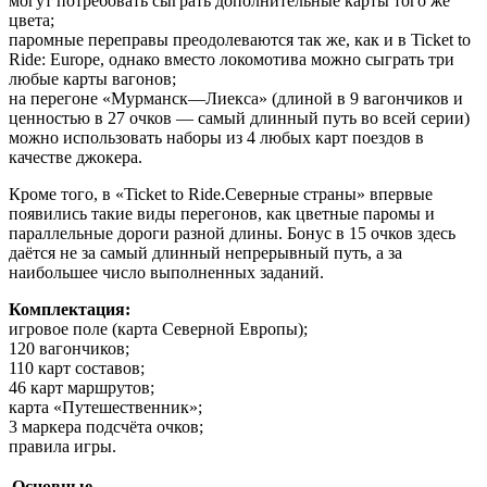
могут потребовать сыграть дополнительные карты того же
цвета;
паромные переправы преодолеваются так же, как и в Ticket to
Ride: Europe, однако вместо локомотива можно сыграть три
любые карты вагонов;
на перегоне «Мурманск—Лиекса» (длиной в 9 вагончиков и
ценностью в 27 очков — самый длинный путь во всей серии)
можно использовать наборы из 4 любых карт поездов в
качестве джокера.
Кроме того, в «Ticket to Ride.Северные страны» впервые
появились такие виды перегонов, как цветные паромы и
параллельные дороги разной длины. Бонус в 15 очков здесь
даётся не за самый длинный непрерывный путь, а за
наибольшее число выполненных заданий.
Комплектация:
игровое поле (карта Северной Европы);
120 вагончиков;
110 карт составов;
46 карт маршрутов;
карта «Путешественник»;
3 маркера подсчёта очков;
правила игры.
Основные