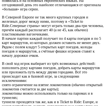
появилась и на основных европейских языках. На
сегодняшний день это наиболее отличающаяся от оригинала
«большая» игра серии.
В Северной Европе не так много крупных городов и
железных дорог между ними, поэтому в «Ticket to
Ride.Северные страны» могут играть только два-три человека,
причём каждый располагает 40 (а не 45, как обычно)
пластиковыми вагончиками.
В начале партии каждый получает по 4 карты поездов и по 5
карт маршрутов, из которых должен оставить не менее двух.
Рядом с полем кладут 5 открытых карт поездов, колоды
поездов и маршрутов, а счётные фишки игроков ставят к
началу дорожки очков.
В свой ход игрок выбирает из трёх возможных действий:
пополнить руку картами поездов, добрать карты маршрутов
или проложить путь между двумя городами. Всё это
происходит как в базовой игре, за следующими
исключениями:
снято ограничение на взятие локомотивов (обычно открытый
локомотив считается за две карты);
локомотивы можно использовать только на паромах и в
туннелях;
туннели проходятся так же, как и в Ticket to Ride: Europe, и