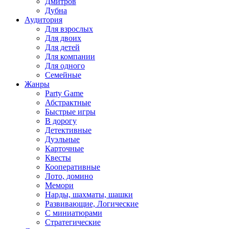
Дмитров
Дубна
Аудитория
Для взрослых
Для двоих
Для детей
Для компании
Для одного
Семейные
Жанры
Party Game
Абстрактные
Быстрые игры
В дорогу
Детективные
Дуэльные
Карточные
Квесты
Кооперативные
Лото, домино
Мемори
Нарды, шахматы, шашки
Развивающие, Логические
С миниатюрами
Стратегические