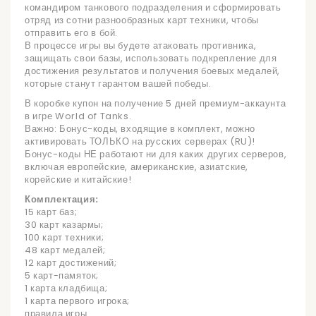
командиром танкового подразделения и сформировать
отряд из сотни разнообразных карт техники, чтобы
отправить его в бой.
В процессе игры вы будете атаковать противника,
защищать свои базы, использовать подкрепление для
достижения результатов и получения боевых медалей,
которые станут гарантом вашей победы.
В коробке купон на получение 5 дней премиум-аккаунта
в игре World of Tanks.
Важно: Бонус-коды, входящие в комплект, можно
активировать ТОЛЬКО на русских серверах (RU)!
Бонус-коды НЕ работают ни для каких других серверов,
включая европейские, американские, азиатские,
корейские и китайские!
Комплектация:
15 карт баз;
30 карт казармы;
100 карт техники;
48 карт медалей;
12 карт достижений;
5 карт-памяток;
1 карта кладбища;
1 карта первого игрока;
правила игры.