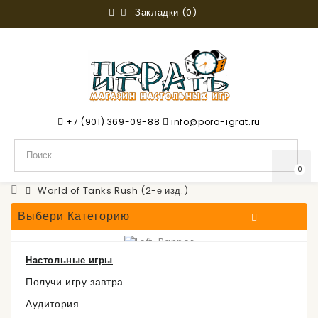
Закладки (0)
+7 (901) 369-09-88
info@pora-igrat.ru
0
World of Tanks Rush (2-е изд.)
Выбери Категорию
Настольные игры
World of Tanks Rush (2-е
Получи игру завтра
Аудитория
изд.)