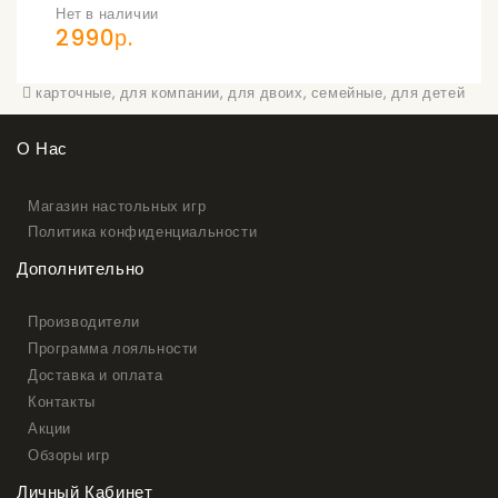
Нет в наличии
2990р.
карточные
,
для компании
,
для двоих
,
семейные
,
для детей
О Нас
Магазин настольных игр
Политика конфиденциальности
Дополнительно
Производители
Программа лояльности
Доставка и оплата
Контакты
Акции
Обзоры игр
Личный Кабинет