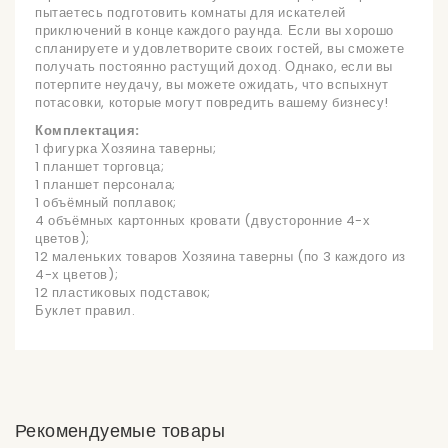
пытаетесь подготовить комнаты для искателей
приключений в конце каждого раунда. Если вы хорошо
спланируете и удовлетворите своих гостей, вы сможете
получать постоянно растущий доход. Однако, если вы
потерпите неудачу, вы можете ожидать, что вспыхнут
потасовки, которые могут повредить вашему бизнесу!
Комплектация:
1 фигурка Хозяина таверны;
1 планшет торговца;
1 планшет персонала;
1 объёмный поплавок;
4 объёмных картонных кровати (двусторонние 4-х
цветов);
12 маленьких товаров Хозяина таверны (по 3 каждого из
4-х цветов);
12 пластиковых подставок;
Буклет правил.
Рекомендуемые товары