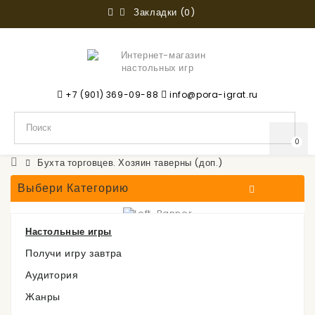
Закладки (0)
+7 (901) 369-09-88
info@pora-igrat.ru
0
Бухта торговцев. Хозяин таверны (доп.)
Выбери Категорию
Настольные игры
Бухта торговцев. Хозяин
Получи игру завтра
Аудитория
таверны (доп.)
Жанры