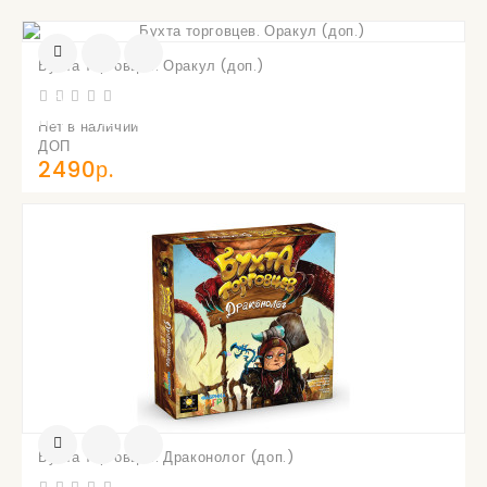
Бухта торговцев. Оракул (доп.)
УВЕДОМИТЬ
О
ПОСТУПЛЕНИИ
Нет в наличии
ДОП
2490р.
Бухта торговцев. Драконолог (доп.)
УВЕДОМИТЬ