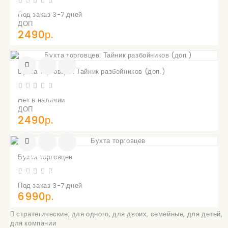
О
ПОСТУПЛЕНИИ
Под заказ 3-7 дней
ДОП
2490р.
Бухта торговцев. Тайник разбойников (доп.)
УВЕДОМИТЬ
О
ПОСТУПЛЕНИИ
Нет в наличии
ДОП
2490р.
УВЕДОМИТЬ
Бухта торговцев
О
ПОСТУПЛЕНИИ
Под заказ 3-7 дней
6990р.
стратегические
,
для одного
,
для двоих
,
семейные
,
для детей
,
для компании