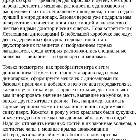
Драфтозавры — яркая игра для взрослых и детей, в которой
игроки достают из мешочка разноцветных динозавров и
распределяют их по специальным площадкам, чтобы создать
лучший в мире динопарк. Базовая версия уже подарила нам
невероятное количество приятных эмоций и знакомство с
шестью видами доисторических ящеров. Пора встретиться с
Летающими динозаврами! В небольшой коробочке вас ждут
десять деревянных фигурок птеродактилей, пять
двухсторонних планшетов с изображением горных
ландшафтов, среди которых расположились специальные
вольеры — авиарии — и брошюра с правилами.
Только посмотрите, как преобразится игра с этим
дополнением! Поместите планшет авариев над своим
динопарком, сформируйте мешочек с динозаврами по
базовым правилам и добавьте в него по два птеродактиля за
каждого участника игры. Гордые птицы-ящеры позволяют
вам игнорировать значение места, выпавшее на кубике, но
вводят другие хитрые правила. Так, например, занимать
горные вершины можно только постепенно, поднимаясь
снизу вверх. Кажется, в роду у этих крылатых были кукушки,
иначе откуда в их гнездах загадочные яйца другого вида?
Надо бы отправить незваных гостей в их законные вольеры, а
когтистые лапы и мощные крылья авиакомпании
«Птеродактиль-эйрлайнс» позаботятся о комфортном