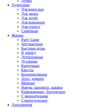
Дубна
Аудитория
Для взрослых
Для двоих
Для детей
Для компании
Для одного
Семейные
Жанры
Party Game
Абстрактные
Быстрые игры
В дорогу
Детективные
Дуэльные
Карточные
Квесты
Кооперативные
Лото, домино
Мемори
Нарды, шахматы, шашки
Развивающие, Логические
С миниатюрами
Стратегические
Дополнения