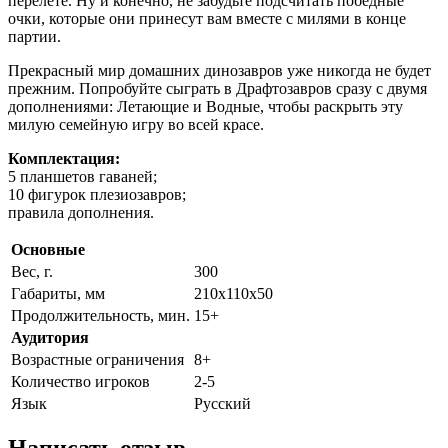
перелете. Ну и конечно, не забудьте подсчитать победные
очки, которые они принесут вам вместе с милями в конце
партии.
Прекрасный мир домашних динозавров уже никогда не будет
прежним. Попробуйте сыграть в Драфтозавров сразу с двумя
дополнениями: Летающие и Водные, чтобы раскрыть эту
милую семейную игру во всей красе.
Комплектация:
5 планшетов гаваней;
10 фигурок плезиозавров;
правила дополнения.
Основные
Вес, г.
300
Габариты, мм
210х110х50
Продолжительность, мин.
15+
Аудитория
Возрастные ограничения
8+
Количество игроков
2-5
Язык
Русский