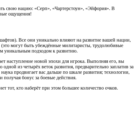
ть свою нацию: «Серп», «Чартерстоун», «Эйфория». В
овые ощущения!
дшафтов). Все они уникально влияют на развитие вашей нации,
й (это могут быть убеждённые милитаристы, трудолюбивые
им уникальным подходом к развитию.
ает наступление новой эпохи для игрока. Выполняя его, вы
 одной из четырёх веток развития, предварительно заплатив за
 наука продвигает вас дальше по шкале развития; технологии,
и получая бонус за боевые действия.
ет тот, кто наберёт при этом большее количество очков.