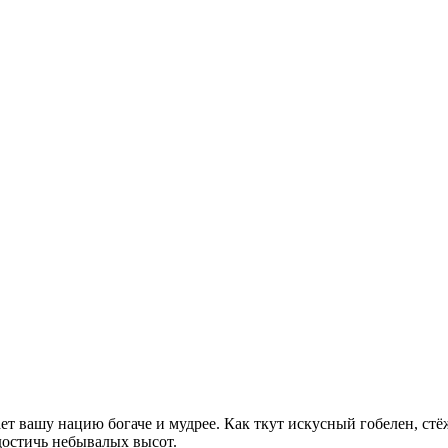
ет вашу нацию богаче и мудрее. Как ткут искусный гобелен, стёж
остичь небывалых высот.