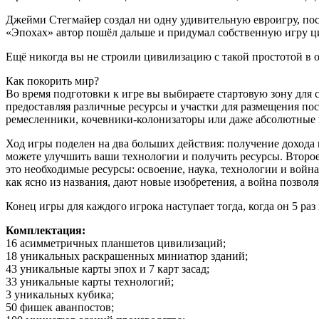
Джейми Стегмайер создал ни одну удивительную евроигру, пос
«Эпохах» автор пошёл дальше и придумал собственную игру ц
Ещё никогда вы не строили цивилизацию с такой простотой в о
Как покорить мир?
Во время подготовки к игре вы выбираете стартовую зону для 
предоставляя различные ресурсы и участки для размещения по
ремесленники, кочевники-колонизаторы или даже абсолютные 
Ход игры поделен на два больших действия: получение дохода 
можете улучшить ваши технологии и получить ресурсы. Второе 
это необходимые ресурсы: освоение, наука, технологии и войн
как ясно из названия, дают новые изобретения, а война позвол
Конец игры для каждого игрока наступает тогда, когда он 5 ра
Комплектация:
16 асимметричных планшетов цивилизаций;
18 уникальных раскрашенных миниатюр зданий;
43 уникальные карты эпох и 7 карт засад;
33 уникальные карты технологий;
3 уникальных кубика;
50 фишек аванпостов;