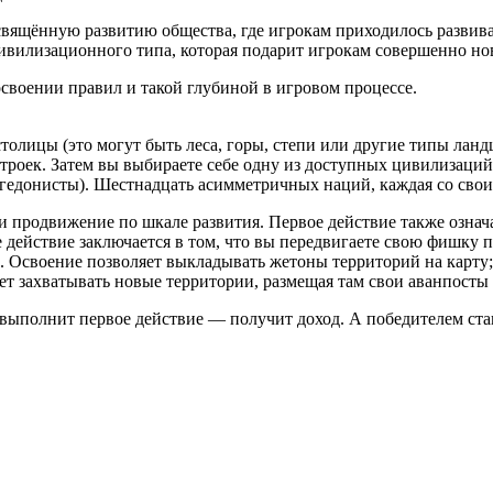
вящённую развитию общества, где игрокам приходилось развива
ивилизационного типа, которая подарит игрокам совершенно н
своении правил и такой глубиной в игровом процессе.
столицы (это могут быть леса, горы, степи или другие типы лан
строек. Затем вы выбираете себе одну из доступных цивилизаци
гедонисты). Шестнадцать асимметричных наций, каждая со сво
и продвижение по шкале развития. Первое действие также означ
действие заключается в том, что вы передвигаете свою фишку по
а. Освоение позволяет выкладывать жетоны территорий на карту;
яет захватывать новые территории, размещая там свои аванпосты 
з выполнит первое действие — получит доход. А победителем стан