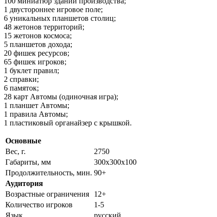
100 миниатюр зданий производства;
1 двустороннее игровое поле;
6 уникальных планшетов столиц;
48 жетонов территорий;
15 жетонов космоса;
5 планшетов дохода;
20 фишек ресурсов;
65 фишек игроков;
1 буклет правил;
2 справки;
6 памяток;
28 карт Автомы (одиночная игра);
1 планшет Автомы;
1 правила Автомы;
1 пластиковый органайзер с крышкой.
Основные
Вес, г.
2750
Габариты, мм
300х300х100
Продолжительность, мин.
90+
Аудитория
Возрастные ограничения
12+
Количество игроков
1-5
Язык
русский