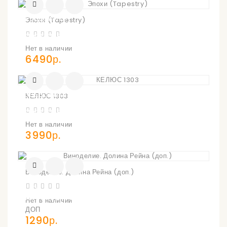
УВЕДОМИТЬ
Эпохи (Tapestry)
О
ПОСТУПЛЕНИИ
Нет в наличии
6490р.
УВЕДОМИТЬ
КЕЛЮС 1303
О
ПОСТУПЛЕНИИ
Нет в наличии
3990р.
Виноделие. Долина Рейна (доп.)
УВЕДОМИТЬ
О
ПОСТУПЛЕНИИ
Нет в наличии
ДОП
1290р.