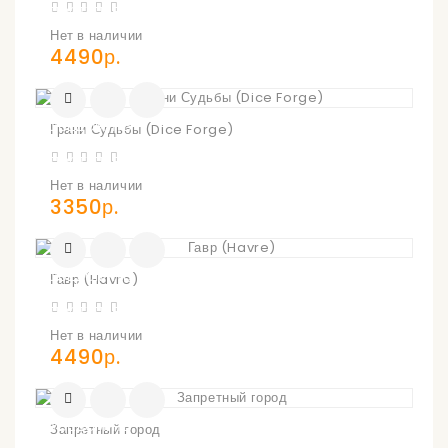
ПОСТУПЛЕНИИ
Нет в наличии
4490р.
УВЕДОМИТЬ
Грани Судьбы (Dice Forge)
О
ПОСТУПЛЕНИИ
Нет в наличии
3350р.
УВЕДОМИТЬ
Гавр (Havre)
О
ПОСТУПЛЕНИИ
Нет в наличии
4490р.
УВЕДОМИТЬ
Запретный город
О