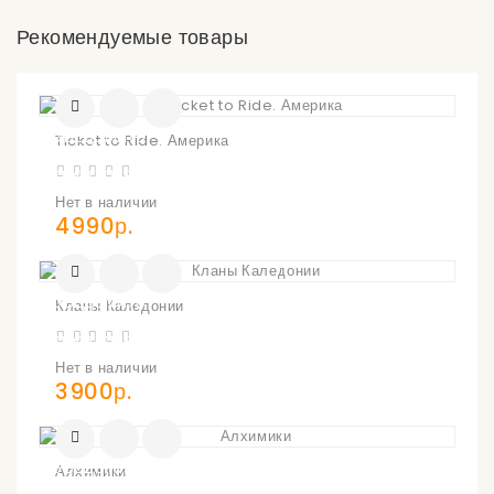
Рекомендуемые товары
УВЕДОМИТЬ
Ticket to Ride. Америка
О
ПОСТУПЛЕНИИ
Нет в наличии
4990р.
УВЕДОМИТЬ
Кланы Каледонии
О
ПОСТУПЛЕНИИ
Нет в наличии
3900р.
УВЕДОМИТЬ
Алхимики
О