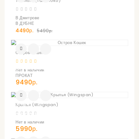
Такеноко (Takenoko)
В Дмитрове
В ДУБНЕ
4490р.
5490р.
Остров Кошек
УВЕДОМИТЬ
О
ПОСТУПЛЕНИИ
Нет в наличии
ПРОКАТ
9490р.
УВЕДОМИТЬ
Крылья (Wingspan)
О
ПОСТУПЛЕНИИ
Нет в наличии
5990р.