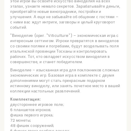
этой игрой вы освоите искусство виноделия на всех
этапах, узнаете немало секретов. Зарабатывайте деньги,
приобретайте новые виноградники, постройки и
улучшения. А еще не забывайте об общении с гостями –
с ними вас ждут интриги, заговоры и целый круговорот
событий.
"Виноделие (ориг. "Viticulture") – экономическая игра с
интересным сеттингом. Игроки превратятся в виноделов
со своими полями и погребами, будут возделывать поля
итальянской провинции Тосканы и контролировать
рабочих. Тот, кто овладеет искусством виноделия в
совершенстве, и станет победителем.
Виноделие – изысканная игра для поклонников сложных
экономических игр. Базовая игра в комплекте с двумя
дополнениями могут стать прекрасным подарком
истинному виноделу, или занять почетное место в вашей
коллекции настольных развлечений.
Комплектация:
двустороннее игровое поле;
6 планшетов игроков;
фишка первого игрока;
72 монеты;
48 фишек сооружений;
6 фишек трека особого дохода;