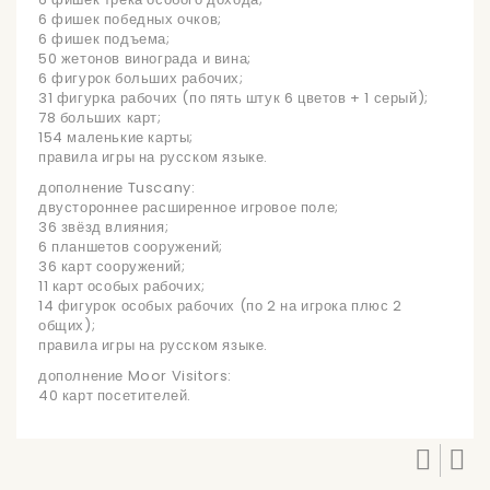
6 фишек победных очков;
6 фишек подъема;
50 жетонов винограда и вина;
6 фигурок больших рабочих;
31 фигурка рабочих (по пять штук 6 цветов + 1 серый);
78 больших карт;
154 маленькие карты;
правила игры на русском языке.
дополнение Tuscany:
двустороннее расширенное игровое поле;
36 звёзд влияния;
6 планшетов сооружений;
36 карт сооружений;
11 карт особых рабочих;
14 фигурок особых рабочих (по 2 на игрока плюс 2
общих);
правила игры на русском языке.
дополнение Moor Visitors:
40 карт посетителей.