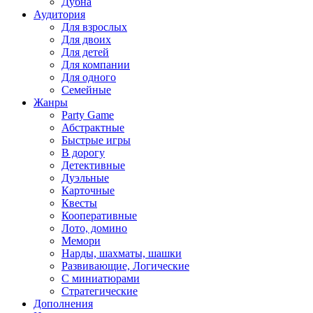
Дубна
Аудитория
Для взрослых
Для двоих
Для детей
Для компании
Для одного
Семейные
Жанры
Party Game
Абстрактные
Быстрые игры
В дорогу
Детективные
Дуэльные
Карточные
Квесты
Кооперативные
Лото, домино
Мемори
Нарды, шахматы, шашки
Развивающие, Логические
С миниатюрами
Стратегические
Дополнения