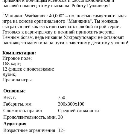
примкни к полчищам ксеносов и хаосопоклонников и
наваляй наконец этому выскочке Роботу Гулливеру!
"Манчкин Warhammer 40,000" – полностью самостоятельная
игра на основе оригинального "Манчкина". Ты можешь
сыграть в неё как есть или смешать с любой игрой серии.
Готовься к варп-прыжку и начинай приносить жертвы
Тёмным богам, ведь никакие Ультрасуповары не остановят
настоящего манчкина на пути к заветному десятому уровню!
Комплектация:
Игровое поле;
168 карт;
12 фишек с подставками;
Кубик;
Правила игры.
Основные
Вес, г.
750
Габариты, мм
300x300x100
Сложность правил
Средней сложности
Продолжительность, мин.
30+
Аудитория
Возрастные ограничения
12+