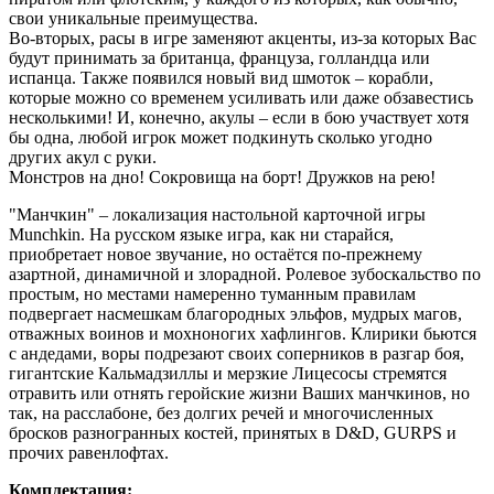
свои уникальные преимущества.
Во-вторых, расы в игре заменяют акценты, из-за которых Вас
будут принимать за британца, француза, голландца или
испанца. Также появился новый вид шмоток – корабли,
которые можно со временем усиливать или даже обзавестись
несколькими! И, конечно, акулы – если в бою участвует хотя
бы одна, любой игрок может подкинуть сколько угодно
других акул с руки.
Монстров на дно! Сокровища на борт! Дружков на рею!
"Манчкин" – локализация настольной карточной игры
Munchkin. На русском языке игра, как ни старайся,
приобретает новое звучание, но остаётся по-прежнему
азартной, динамичной и злорадной. Ролевое зубоскальство по
простым, но местами намеренно туманным правилам
подвергает насмешкам благородных эльфов, мудрых магов,
отважных воинов и мохноногих хафлингов. Клирики бьются
с андедами, воры подрезают своих соперников в разгар боя,
гигантские Кальмадзиллы и мерзкие Лицесосы стремятся
отравить или отнять геройские жизни Ваших манчкинов, но
так, на расслабоне, без долгих речей и многочисленных
бросков разногранных костей, принятых в D&D, GURPS и
прочих равенлофтах.
Комплектация: