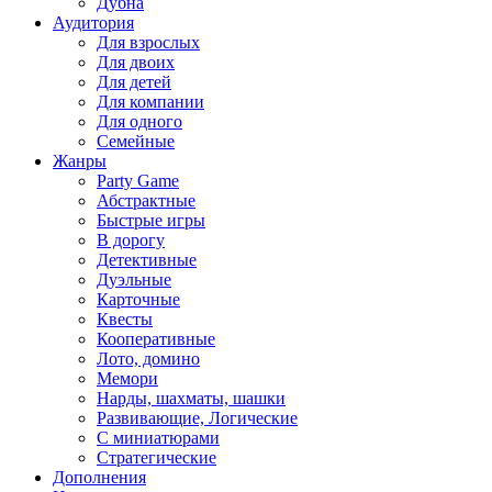
Дубна
Аудитория
Для взрослых
Для двоих
Для детей
Для компании
Для одного
Семейные
Жанры
Party Game
Абстрактные
Быстрые игры
В дорогу
Детективные
Дуэльные
Карточные
Квесты
Кооперативные
Лото, домино
Мемори
Нарды, шахматы, шашки
Развивающие, Логические
С миниатюрами
Стратегические
Дополнения