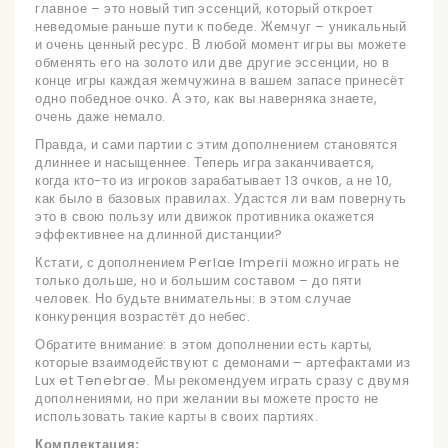
главное – это новый тип эссенций, который откроет
неведомые раньше пути к победе. Жемчуг – уникальный
и очень ценный ресурс. В любой момент игры вы можете
обменять его на золото или две другие эссенции, но в
конце игры каждая жемчужина в вашем запасе принесёт
одно победное очко. А это, как вы наверняка знаете,
очень даже немало.
Правда, и сами партии с этим дополнением становятся
длиннее и насыщеннее. Теперь игра заканчивается,
когда кто-то из игроков зарабатывает 13 очков, а не 10,
как было в базовых правилах. Удастся ли вам повернуть
это в свою пользу или движок противника окажется
эффективнее на длинной дистанции?
Кстати, с дополнением Perlae Imperii можно играть не
только дольше, но и большим составом – до пяти
человек. Но будьте внимательны: в этом случае
конкуренция возрастёт до небес.
Обратите внимание: в этом дополнении есть карты,
которые взаимодействуют с демонами – артефактами из
Lux et Tenebrae. Мы рекомендуем играть сразу с двумя
дополнениями, но при желании вы можете просто не
использовать такие карты в своих партиях.
Комплектация: