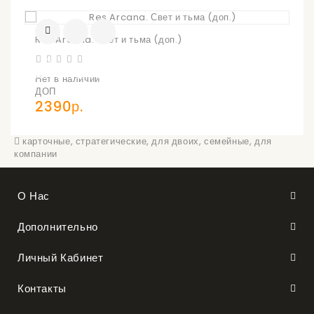
Res Arcana. Свет и тьма (доп.)
УВЕДОМИТЬ
О
ПОСТУПЛЕНИИ
Нет в наличии
ДОП
2390р.
карточные
,
стратегические
,
для двоих
,
семейные
,
для
компании
О Нас
Дополнительно
Личный Кабинет
Контакты