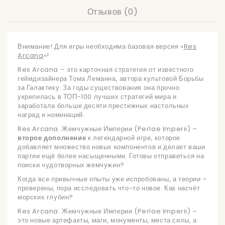
Отзывов (0)
Внимание! Для игры необходима базовая версия
«
Res
Arcana
»!
Res Arcana – это карточная стратегия от известного
геймдизайнера Тома Леманна, автора культовой Борьбы
за Галактику. За годы существования она прочно
укрепилась в ТОП-100 лучших стратегий мира и
заработала больше десяти престижных настольных
наград и номинаций.
Res Arcana. Жемчужные Империи (Perlae Imperii) –
второе дополнение
к легендарной игре, которое
добавляет множество новых компонентов и делает ваши
партии ещё более насыщенными. Готовы отправиться на
поиски чудотворных жемчужин?
Когда все привычные опыты уже испробованы, а теории –
проверены, пора исследовать что-то новое. Как насчёт
морских глубин?
Res Arcana. Жемчужные Империи (Perlae Imperii) –
это новые артефакты, маги, монументы, места силы, а