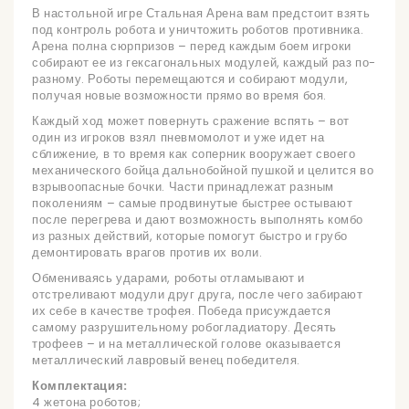
В настольной игре Стальная Арена вам предстоит взять
под контроль робота и уничтожить роботов противника.
Арена полна сюрпризов – перед каждым боем игроки
собирают ее из гексагональных модулей, каждый раз по-
разному. Роботы перемещаются и собирают модули,
получая новые возможности прямо во время боя.
Каждый ход может повернуть сражение вспять – вот
один из игроков взял пневмомолот и уже идет на
сближение, в то время как соперник вооружает своего
механического бойца дальнобойной пушкой и целится во
взрывоопасные бочки. Части принадлежат разным
поколениям – самые продвинутые быстрее остывают
после перегрева и дают возможность выполнять комбо
из разных действий, которые помогут быстро и грубо
демонтировать врагов против их воли.
Обмениваясь ударами, роботы отламывают и
отстреливают модули друг друга, после чего забирают
их себе в качестве трофея. Победа присуждается
самому разрушительному робогладиатору. Десять
трофеев – и на металлической голове оказывается
металлический лавровый венец победителя.
Комплектация:
4 жетона роботов;