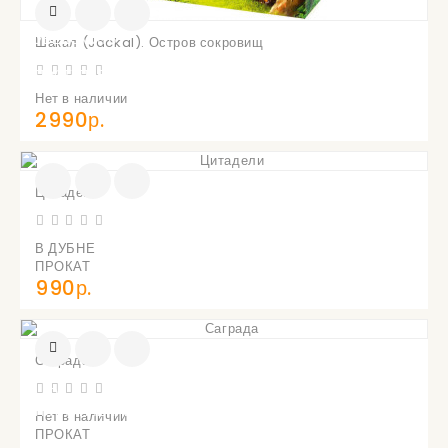
УВЕДОМИТЬ
Шакал (Jackal). Остров сокровищ
О
ПОСТУПЛЕНИИ
Нет в наличии
2990р.
Цитадели
В ДУБНЕ
ПРОКАТ
990р.
Саграда
УВЕДОМИТЬ
О
ПОСТУПЛЕНИИ
Нет в наличии
ПРОКАТ